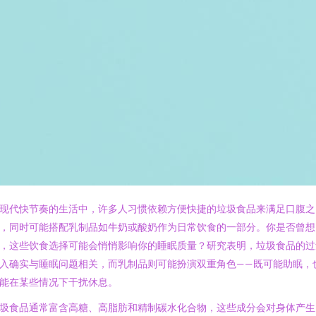
现代快节奏的生活中，许多人习惯依赖方便快捷的垃圾食品来满足口腹之
，同时可能搭配乳制品如牛奶或酸奶作为日常饮食的一部分。你是否曾想
，这些饮食选择可能会悄悄影响你的睡眠质量？研究表明，垃圾食品的过
入确实与睡眠问题相关，而乳制品则可能扮演双重角色——既可能助眠，
能在某些情况下干扰休息。
圾食品通常富含高糖、高脂肪和精制碳水化合物，这些成分会对身体产生