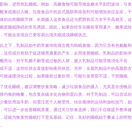
影响，进而扰乱睡眠。例如，高糖食物可能导致血糖水平剧烈波动，引发
醒来或难以入睡。垃圾食品中的反式脂肪和添加剂可能增加炎症反应，干
体的自然睡眠节律。长期摄入这类食品还与肥胖和压力水平升高相关，这
都是睡眠障碍的常见诱因。因此，如果你经常在睡前享用薯片、糖果或快
，可能会发现自己更容易出现失眠或浅睡眠状态。
比之下，乳制品如牛奶常被传统观念视为助眠食物，因为它含有色氨酸和
，这些成分有助于促进褪黑激素的产生，从而改善睡眠。乳制品的影响并
概而论：对于乳糖不耐受或过敏的人群，摄入乳制品可能导致消化不良、
或不适，这些症状会直接影响夜间休息。另外，全脂乳制品中的高脂肪含
可能减缓消化过程，如果睡前过量饮用，可能引发胃部不适，干扰睡眠。
了优化睡眠，建议调整饮食策略：减少垃圾食品的摄入，尤其是在傍晚后
择均衡的晚餐，包含复杂碳水化合物和蛋白质。对于乳制品，可以尝试在
少量饮用温牛奶，但需注意个人耐受性。结合规律的运动和放松技巧，如
，可以进一步改善睡眠质量。通过关注饮食选择，我们不仅能提升整体健
，还能为恢复性睡眠打下坚实基础。记住，良好的睡眠始于餐桌上的明智
。