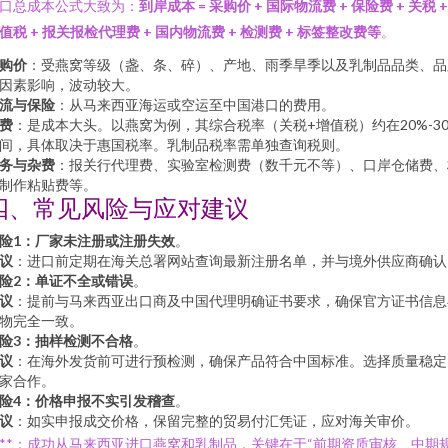
口总成本公式大致为：
到岸成本 = 采购价 + 国际物流费 + 保险费 + 关税 +
值税 + 报关报检代理费 + 国内物流费 + 检测费 + 标签整改费等
。
购价
：受燕窝等级（盏、条、碎）、产地、雨季旱季以及乳制品品类、品
因素影响，波动较大。
流与保险
：从马来西亚海运或空运至中国港口的费用。
费
：是成本大头。以燕窝为例，其综合税率（关税+增值税）约在20%-3
间，具体取决于惠国税率。乳制品税率需单独查询税则。
务与杂费
：报关行代理费、实验室检测费（数千元不等）、口岸仓储费、
制作粘贴费等。
四、常见风险与应对建议
险1：厂家未注册或注册失效
。
议
：进口前定期在海关总署网站查询最新注册名单，并与境外供应商确认
险2：单证不全或错误
。
议
：提前与马来西亚出口商及中国代理明确证书要求，确保官方证书信息
物完全一致。
险3：抽样检测不合格
。
议
：在海外发货前可进行预检测，确保产品符合中国标准。选择质量稳定
家合作。
险4：价格申报不实引发稽查
。
议
：如实申报成交价格，保留完整的贸易付汇凭证，应对海关审价。
***：成功从马来西亚进口燕窝和乳制品，关键在于“前期资质审核、中期