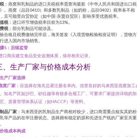
税
：燕窝和乳制品的进口关税税率需查询最新《中华人民共和国进出口税
》。燕窝（品目0410）和多数乳制品（如奶粉，品目0402）税率各不相
，且可能受自贸协定（如中国-东盟自贸区）影响享受优惠税率。
值税
：进口环节增值税率目前为13%。
费税
：部分乳制品可能涉及。
验合格且税费缴纳完毕后，海关签发《入境货物检验检疫证明》，货物方
行进入国内市场销售。
骤5：后续监管
 进口商应建立食品安全追溯体系，保存相关记录。
三、生产厂家与价格成本分析
. 生产厂家选择
燕窝厂家
：应选择在海关总署注册名单内、信誉良好的马来西亚燕窝加工
。知名产区如沙巴、砂拉越等有较多合规工厂。可要求厂家提供详细的加
艺、质量管理体系认证（如HACCP）等资料。
制品厂家
：马来西亚的乳制品生产商相对较少，进口商需重点核实其奶粉
乳等产品的在华注册状态。选择拥有稳定奶源和先进生产线的厂家至关重
。
. 价格成本构成