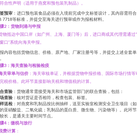
符合性声明（适用于燕窝和预包装乳制品）。
签预审
：进口预包装食品必须在入境前完成中文标签设计，其内容需符合
B 7718等标准，并提交至海关进行预审或作为报检材料。
骤2：货物到港与申报
 货物抵达中国口岸（如广州、上海、厦门等）后，进口商或其代理需通过
窗口”系统向海关申报。
报内容包括货物信息、价格、原产地、厂家注册号等，并提交上述全套单
。
骤3：海关查验与检验检疫
海关审单与估价
：海关审核单证，并根据货物申报价格、国际市场行情等
完税价格。此环节直接影响关税和增值税的计算。
合查验
：货物通常需接受海关和市场监管部门的联合查验，包括：
场查验
：核对货证是否相符，检查包装、标签。
样送检
：对燕窝和乳制品按比例抽样，送至实验室检测安全卫生项目（如
的亚硝酸盐、二氧化硫；乳制品的蛋白质、微生物、污染物等）。此环节
较长，是通关主要时间节点。
骤4：缴税与放行
税费计算
：