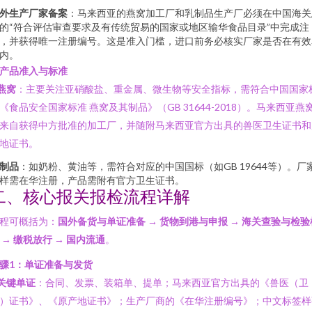
外生产厂家备案
：马来西亚的燕窝加工厂和乳制品生产厂必须在中国海关
的“符合评估审查要求及有传统贸易的国家或地区输华食品目录”中完成注
，并获得唯一注册编号。这是准入门槛，进口前务必核实厂家是否在有效
内。
. 产品准入与标准
燕窝
：主要关注亚硝酸盐、重金属、微生物等安全指标，需符合中国国家
《食品安全国家标准 燕窝及其制品》（GB 31644-2018）。马来西亚燕
来自获得中方批准的加工厂，并随附马来西亚官方出具的兽医卫生证书和
地证书。
制品
：如奶粉、黄油等，需符合对应的中国国标（如GB 19644等）。厂
样需在华注册，产品需附有官方卫生证书。
二、核心报关报检流程详解
程可概括为：
国外备货与单证准备 → 货物到港与申报 → 海关查验与检验
 → 缴税放行 → 国内流通
。
骤1：单证准备与发货
关键单证
：合同、发票、装箱单、提单；马来西亚官方出具的《兽医（卫
）证书》、《原产地证书》；生产厂商的《在华注册编号》；中文标签样